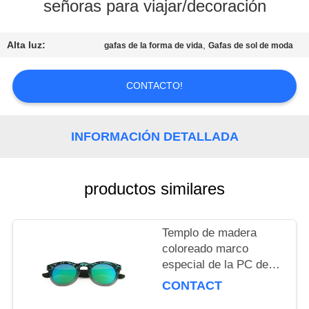
señoras para viajar/decoración
CONTÁCTENOS
Alta luz:
,
gafas de la forma de vida
Gafas de sol de moda
SOLICITAR
CONTACTO!
UNA
COTIZACIÓN
INFORMACIÓN DETALLADA
MAPA
DEL
productos similares
SITIO
Templo de madera
PRIVACY
coloreado marco
especial de la PC de
POLICY
las gafas de sol de la
CONTACT
forma de vida de la