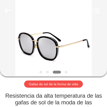
Beijing
Silk
Road
Enterprise
Management
Services
Co.,LTD.
All
INICIO
Rights
Reserved.
PRODUCTOS
SOBRE
NOSOTROS
VISITA
A
Gafas de sol de la forma de vida
LA
Resistencia da alta temperatura de las
FÁBRICA
gafas de sol de la moda de las