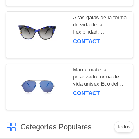
forma material
Altas gafas de la forma
de vida de la
flexibilidad,
funcionamiento
CONTACT
químico estable de las
gafas de sol elegantes
Marco material
polarizado forma de
vida unisex Eco del
metal de las gafas de
CONTACT
sol amistoso
Categorías Populares
Todos