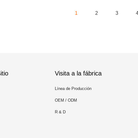
1
2
3
tio
Visita a la fábrica
Línea de Producción
OEM / ODM
R & D