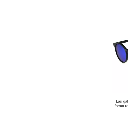
Las gaf
forma r
para req