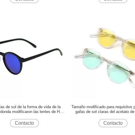
as de sol de la forma de vida de la
Tamaño modificado para requisitos p
edonda modificaron las lentes de Hd
gafas de sol claras del acetato d
uisitos particulares Vision de la capa
para señora Traveling
de espejo del logotipo
Contacto
Contacto