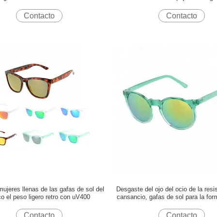
l policarbonato de la protección del
forma de vida con el marco 
100%
Contacto
Contacto
ujeres llenas de las gafas de sol del
Desgaste del ojo del ocio de la resi
o el peso ligero retro con uV400
cansancio, gafas de sol para la for
activa UV400 protectora
Contacto
Contacto