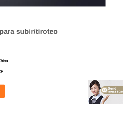
para subir/tiroteo
China
CE