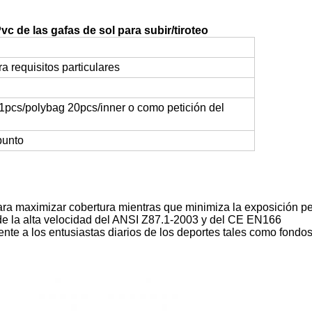
vc de las gafas de sol para subir/tiroteo
a requisitos particulares
1pcs/polybag 20pcs/inner o como petición del
punto
ara maximizar cobertura mientras que minimiza la exposición perif
 de la alta velocidad del ANSI Z87.1-2003 y del CE EN166
nte a los entusiastas diarios de los deportes tales como fondos, 