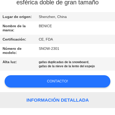
esférica doble de gran tamaño
CONTÁCTENOS
Lugar de origen:
Shenzhen, China
SOLICITAR
Nombre de la
BENICE
marca:
UNA
Certificación:
CE, FDA
COTIZACIÓN
Número de
SNOW-2301
modelo:
MAPA
Alta luz:
,
gafas duplicadas de la snowboard
DEL
gafas de la nieve de la lente del espejo
SITIO
CONTACTO!
PRIVACY
POLICY
INFORMACIÓN DETALLADA