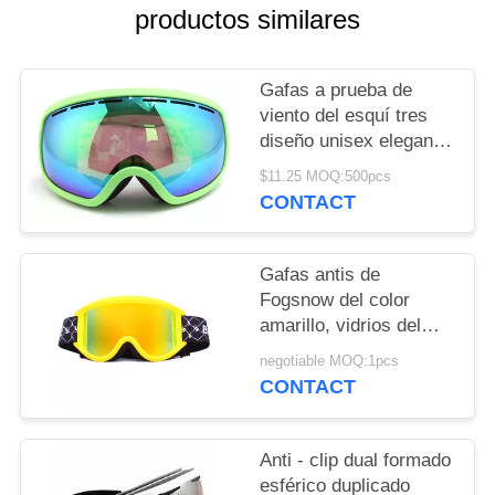
productos similares
Gafas a prueba de
viento del esquí tres
diseño unisex elegante
del grueso 15m m de la
$11.25 MOQ:500pcs
espuma de la capa
CONTACT
Gafas antis de
Fogsnow del color
amarillo, vidrios del
esquí respirables para
negotiable MOQ:1pcs
los deportes al aire
CONTACT
libre
Anti - clip dual formado
esférico duplicado