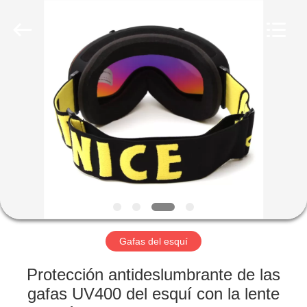
Beijing
Silk
Road
Enterprise
Management
Services
Co.,LTD.
All
INICIO
Rights
Reserved.
PRODUCTOS
SOBRE
NOSOTROS
VISITA
A
Gafas del esquí
LA
Protección antideslumbrante de las
FÁBRICA
gafas UV400 del esquí con la lente